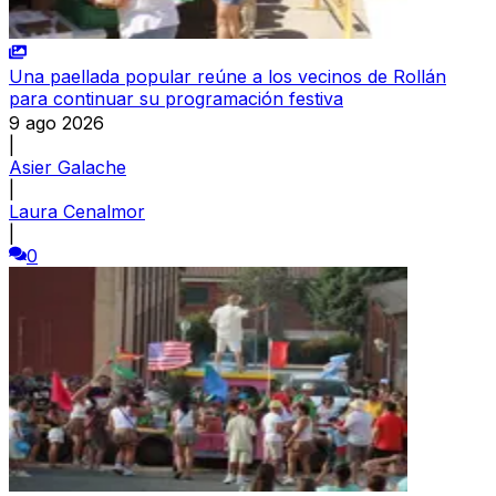
Una paellada popular reúne a los vecinos de Rollán
para continuar su programación festiva
9 ago 2026
|
Asier Galache
|
Laura Cenalmor
|
0