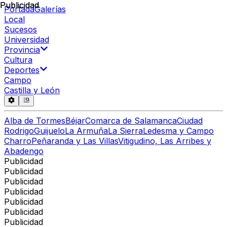
Publicidad
Publicidad
Portada
Galerías
Local
Sucesos
Universidad
Provincia
Cultura
Deportes
Campo
Castilla y León
Alba de Tormes
Béjar
Comarca de Salamanca
Ciudad
Rodrigo
Guijuelo
La Armuña
La Sierra
Ledesma y Campo
Charro
Peñaranda y Las Villas
Vitigudino, Las Arribes y
Abadengo
Publicidad
Publicidad
Publicidad
Publicidad
Publicidad
Publicidad
Publicidad