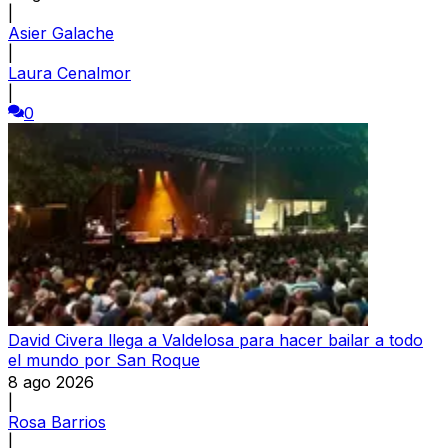
|
Asier Galache
|
Laura Cenalmor
|
0
David Civera llega a Valdelosa para hacer bailar a todo
el mundo por San Roque
8 ago 2026
|
Rosa Barrios
|