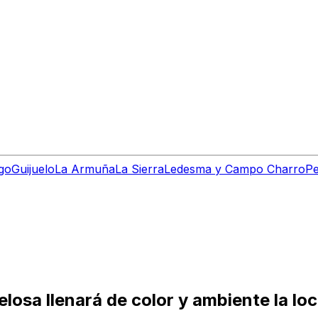
go
Guijuelo
La Armuña
La Sierra
Ledesma y Campo Charro
Pe
elosa llenará de color y ambiente la lo