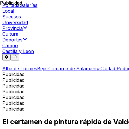
Publicidad
Publicidad
Portada
Galerías
Local
Sucesos
Universidad
Provincia
Cultura
Deportes
Campo
Castilla y León
Alba de Tormes
Béjar
Comarca de Salamanca
Ciudad Rodri
Publicidad
Publicidad
Publicidad
Publicidad
Publicidad
Publicidad
Publicidad
El certamen de pintura rápida de Vald