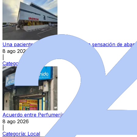
Una paciente denuncia "una continua sensación de aband
8 ago 2026
|
Categoría:
Local
Acuerdo entre Perfumerías Avenida y sindicatos para el E
8 ago 2026
|
Categoría:
Local