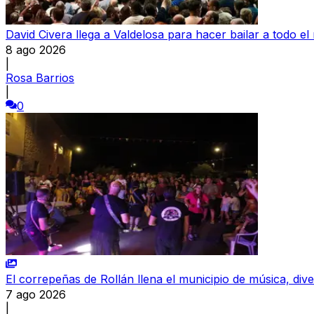
David Civera llega a Valdelosa para hacer bailar a todo 
8 ago 2026
|
Rosa Barrios
|
0
El correpeñas de Rollán llena el municipio de música, dive
7 ago 2026
|