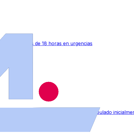
ono" tras más de 18 horas en urgencias
RE que afectará a menos personal del estipulado inicialme