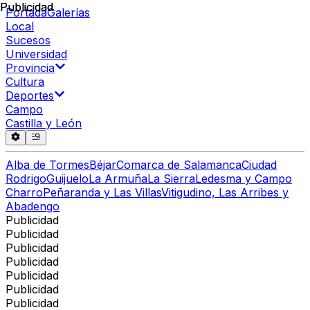
Publicidad
Publicidad
Portada
Galerías
Local
Sucesos
Universidad
Provincia
Cultura
Deportes
Campo
Castilla y León
Alba de Tormes
Béjar
Comarca de Salamanca
Ciudad
Rodrigo
Guijuelo
La Armuña
La Sierra
Ledesma y Campo
Charro
Peñaranda y Las Villas
Vitigudino, Las Arribes y
Abadengo
Publicidad
Publicidad
Publicidad
Publicidad
Publicidad
Publicidad
Publicidad