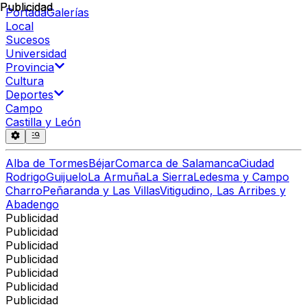
Publicidad
Publicidad
Portada
Galerías
Local
Sucesos
Universidad
Provincia
Cultura
Deportes
Campo
Castilla y León
Alba de Tormes
Béjar
Comarca de Salamanca
Ciudad
Rodrigo
Guijuelo
La Armuña
La Sierra
Ledesma y Campo
Charro
Peñaranda y Las Villas
Vitigudino, Las Arribes y
Abadengo
Publicidad
Publicidad
Publicidad
Publicidad
Publicidad
Publicidad
Publicidad