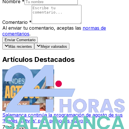
Nombre
*
Comentario
*
Al enviar tu comentario, aceptas las
normas de
comentarios
.
Enviar Comentario
Más recientes
Mejor valorados
Artículos Destacados
Salamanca continúa la programación de agosto de sus
‘Findes Activos’ para personas mayores
7 ago 2026