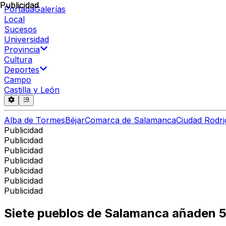
Publicidad
Publicidad
Portada
Galerías
Local
Sucesos
Universidad
Provincia
Cultura
Deportes
Campo
Castilla y León
Alba de Tormes
Béjar
Comarca de Salamanca
Ciudad Rodri
Publicidad
Publicidad
Publicidad
Publicidad
Publicidad
Publicidad
Publicidad
Siete pueblos de Salamanca añaden 5