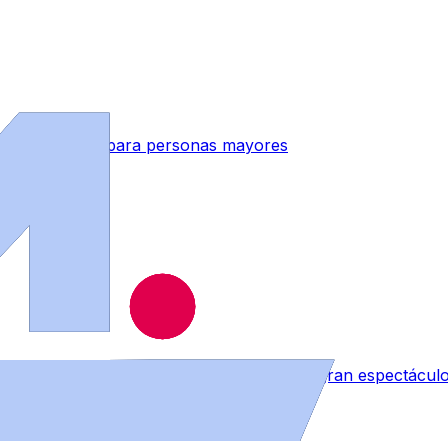
indes Activos’ para personas mayores
rá a convertir la villa mirobrigense en un gran espectáculo