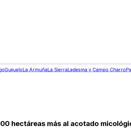
go
Guijuelo
La Armuña
La Sierra
Ledesma y Campo Charro
Pe
00 hectáreas más al acotado micológi