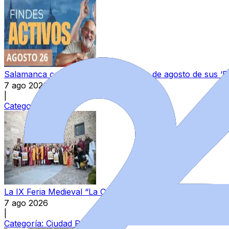
Salamanca continúa la programación de agosto de sus ‘F
7 ago 2026
|
Categoría:
Local
La IX Feria Medieval “La Conjura de Ciudad Rodrigo” volve
7 ago 2026
|
Categoría:
Ciudad Rodrigo