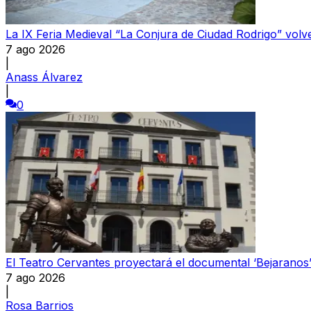
La IX Feria Medieval “La Conjura de Ciudad Rodrigo” volve
7 ago 2026
|
Anass Álvarez
|
0
El Teatro Cervantes proyectará el documental ‘Bejaranos’ 
7 ago 2026
|
Rosa Barrios