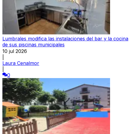
Lumbrales modifica las instalaciones del bar y la cocina
de sus piscinas municipales
10 jul 2026
|
Laura Cenalmor
|
0