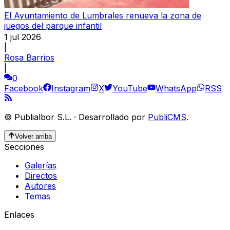
El Ayuntamiento de Lumbrales renueva la zona de
juegos del parque infantil
1 jul 2026
|
Rosa Barrios
|
0
Facebook
Instagram
X
YouTube
WhatsApp
RSS
©
Publialbor S.L.
·
Desarrollado por
PubliCMS
.
Volver arriba
Secciones
Galerías
Directos
Autores
Temas
Enlaces