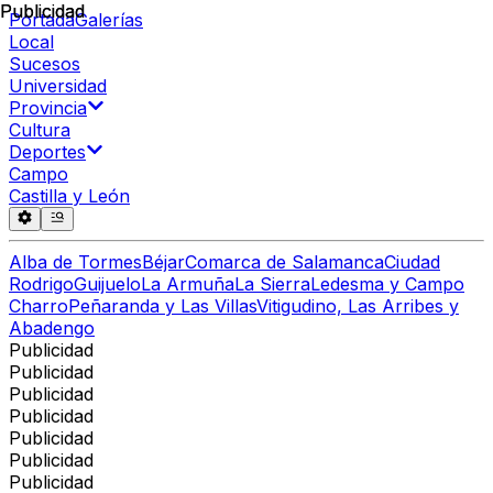
Publicidad
Publicidad
Portada
Galerías
Local
Sucesos
Universidad
Provincia
Cultura
Deportes
Campo
Castilla y León
Alba de Tormes
Béjar
Comarca de Salamanca
Ciudad
Rodrigo
Guijuelo
La Armuña
La Sierra
Ledesma y Campo
Charro
Peñaranda y Las Villas
Vitigudino, Las Arribes y
Abadengo
Publicidad
Publicidad
Publicidad
Publicidad
Publicidad
Publicidad
Publicidad