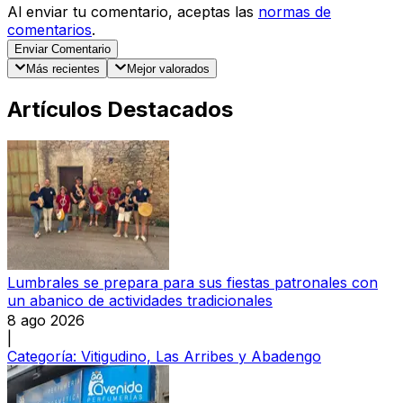
Al enviar tu comentario, aceptas las
normas de
comentarios
.
Enviar Comentario
Más recientes
Mejor valorados
Artículos Destacados
Lumbrales se prepara para sus fiestas patronales con
un abanico de actividades tradicionales
8 ago 2026
|
Categoría:
Vitigudino, Las Arribes y Abadengo