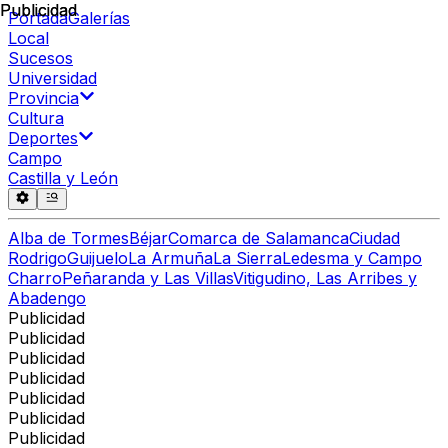
Publicidad
Publicidad
Portada
Galerías
Local
Sucesos
Universidad
Provincia
Cultura
Deportes
Campo
Castilla y León
Alba de Tormes
Béjar
Comarca de Salamanca
Ciudad
Rodrigo
Guijuelo
La Armuña
La Sierra
Ledesma y Campo
Charro
Peñaranda y Las Villas
Vitigudino, Las Arribes y
Abadengo
Publicidad
Publicidad
Publicidad
Publicidad
Publicidad
Publicidad
Publicidad