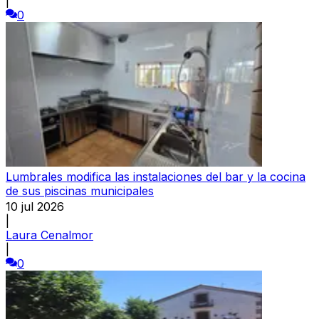
|
0
Lumbrales modifica las instalaciones del bar y la cocina
de sus piscinas municipales
10 jul 2026
|
Laura Cenalmor
|
0