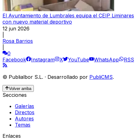
El Ayuntamiento de Lumbrales equipa el CEIP Liminares
con nuevo material deportivo
12 jun 2026
|
Rosa Barrios
|
0
Facebook
Instagram
X
YouTube
WhatsApp
RSS
©
Publialbor S.L.
·
Desarrollado por
PubliCMS
.
Volver arriba
Secciones
Galerías
Directos
Autores
Temas
Enlaces