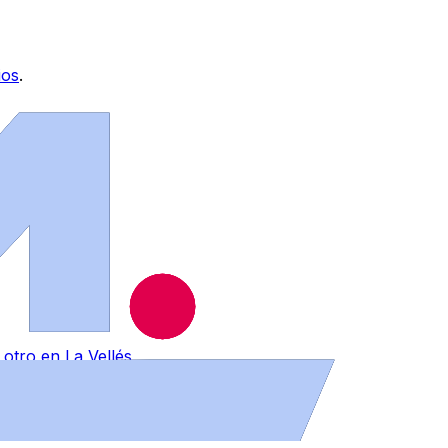
ios
.
otro en La Vellés