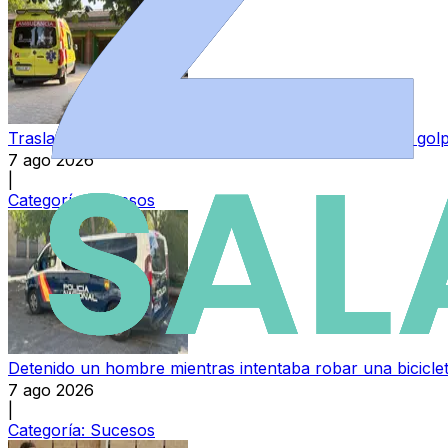
Trasladada al hospital una mujer tras darse un fuerte go
7 ago 2026
|
Categoría:
Sucesos
Detenido un hombre mientras intentaba robar una bicicl
7 ago 2026
|
Categoría:
Sucesos