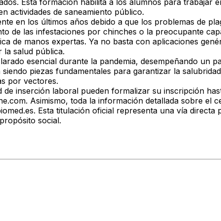
ados. Esta formación habilita a los alumnos para trabajar 
 en actividades de saneamiento público.
ente en los últimos años debido a que los problemas de pl
nto de las infestaciones por
chinches
o la preocupante cap
a de manos expertas. Ya no basta con aplicaciones genéric
 la salud pública.
clarado
esencial durante la pandemia
, desempeñando un pape
n siendo piezas fundamentales para garantizar la salubrid
as por vectores.
de inserción laboral pueden formalizar su inscripción hast
ne.com
. Asimismo, toda la información detallada sobre el c
iomed.es
. Esta titulación oficial representa una vía direct
propósito social.