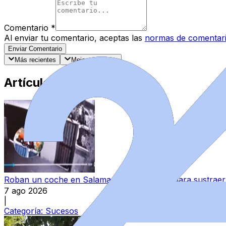
Comentario
*
Al enviar tu comentario, aceptas las
normas de comentar
Enviar Comentario
Más recientes
Mejor valorados
Artículos Destacados
Roban un coche en Salamanca y lo utilizan para sustraer 
7 ago 2026
|
Categoría:
Sucesos