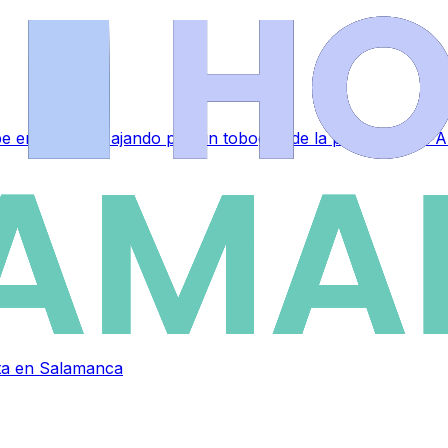
lpe en la nuca bajando por un tobogán de la piscina de La 
eta en Salamanca