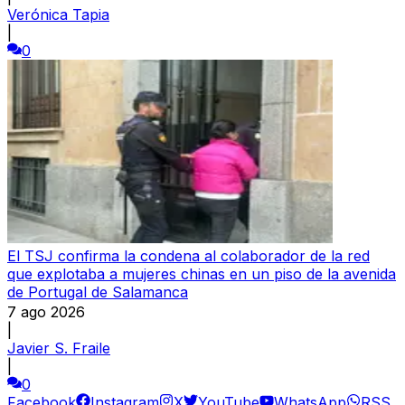
Verónica Tapia
|
0
El TSJ confirma la condena al colaborador de la red
que explotaba a mujeres chinas en un piso de la avenida
de Portugal de Salamanca
7 ago 2026
|
Javier S. Fraile
|
0
Facebook
Instagram
X
YouTube
WhatsApp
RSS