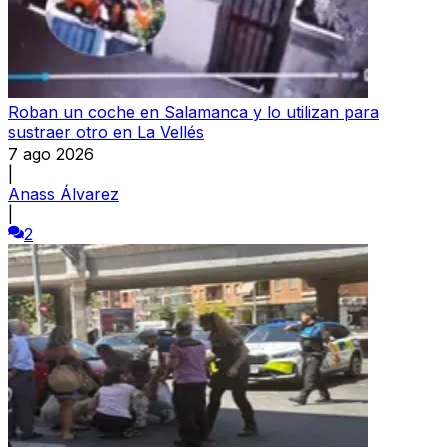
Roban un coche en Salamanca y lo utilizan para
sustraer otro en La Vellés
7 ago 2026
|
Anass Álvarez
|
2