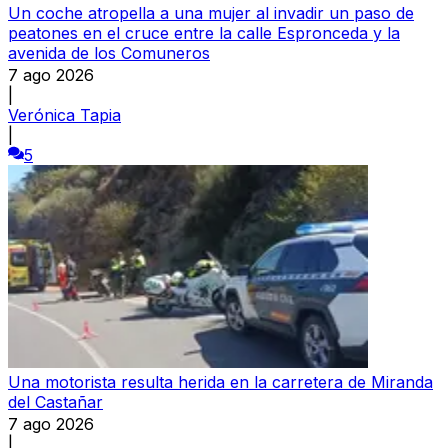
Un coche atropella a una mujer al invadir un paso de
peatones en el cruce entre la calle Espronceda y la
avenida de los Comuneros
7 ago 2026
|
Verónica Tapia
|
5
Una motorista resulta herida en la carretera de Miranda
del Castañar
7 ago 2026
|