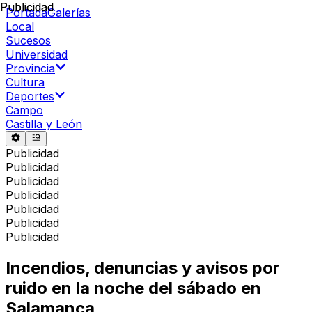
Publicidad
Publicidad
Portada
Galerías
Local
Sucesos
Universidad
Provincia
Cultura
Deportes
Campo
Castilla y León
Publicidad
Publicidad
Publicidad
Publicidad
Publicidad
Publicidad
Publicidad
Incendios, denuncias y avisos por
ruido en la noche del sábado en
Salamanca