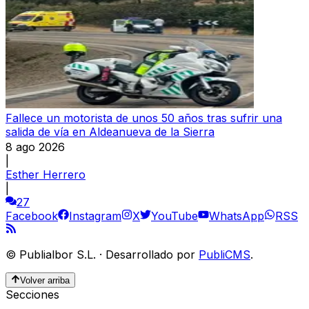
Fallece un motorista de unos 50 años tras sufrir una
salida de vía en Aldeanueva de la Sierra
8 ago 2026
|
Esther Herrero
|
27
Facebook
Instagram
X
YouTube
WhatsApp
RSS
©
Publialbor S.L.
·
Desarrollado por
PubliCMS
.
Volver arriba
Secciones