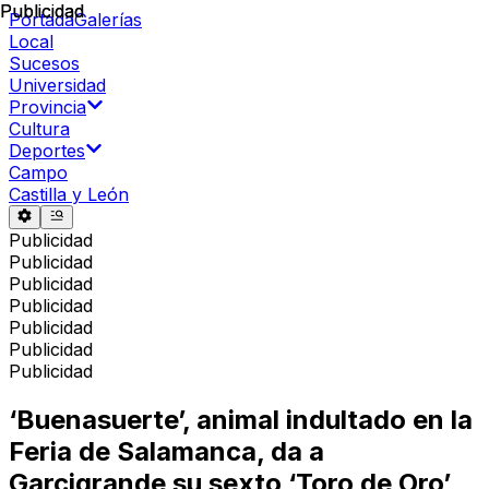
Publicidad
Publicidad
Portada
Galerías
Local
Sucesos
Universidad
Provincia
Cultura
Deportes
Campo
Castilla y León
Publicidad
Publicidad
Publicidad
Publicidad
Publicidad
Publicidad
Publicidad
‘Buenasuerte’, animal indultado en la
Feria de Salamanca, da a
Garcigrande su sexto ‘Toro de Oro’