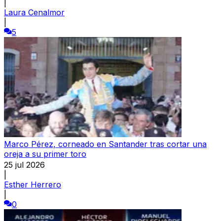
|
Laura Cenalmor
|
5
Marco Pérez, corneado en Santander tras cortar una
oreja a su primer toro
25 jul 2026
|
Esther Herrero
|
0