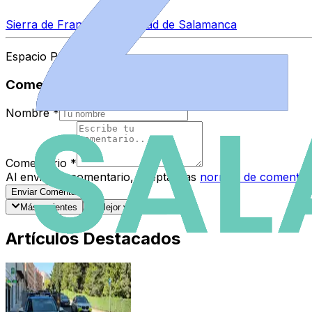
Sierra de Francia
Universidad de Salamanca
Espacio Patrocinado
Comentarios
Nombre
*
Comentario
*
Al enviar tu comentario, aceptas las
normas de comentar
Enviar Comentario
Más recientes
Mejor valorados
Artículos Destacados