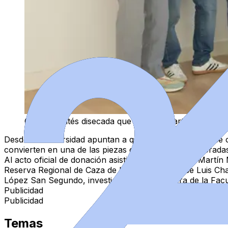
Cabra montés disecada que formará parte del futur
Desde la Universidad apuntan a que "esta subespecie se c
convierten en una de las piezas cinegéticas más valorada
Al acto oficial de donación asistieron Juan Carlos Martín
Reserva Regional de Caza de Las Batuecas; José Luis Cha
López San Segundo, investigadora y profesora de la Facult
Publicidad
Publicidad
Temas