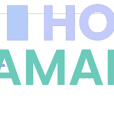
ios
.