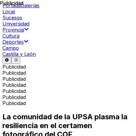
Publicidad
Publicidad
Portada
Galerías
Local
Sucesos
Universidad
Provincia
Cultura
Deportes
Campo
Castilla y León
Publicidad
Publicidad
Publicidad
Publicidad
Publicidad
Publicidad
Publicidad
La comunidad de la UPSA plasma la
resiliencia en el certamen
fotográfico del COF