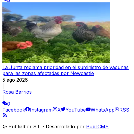
La Junta reclama prioridad en el suministro de vacunas
para las zonas afectadas por Newcastle
5 ago 2026
|
Rosa Barrios
|
0
Facebook
Instagram
X
YouTube
WhatsApp
RSS
©
Publialbor S.L.
·
Desarrollado por
PubliCMS
.