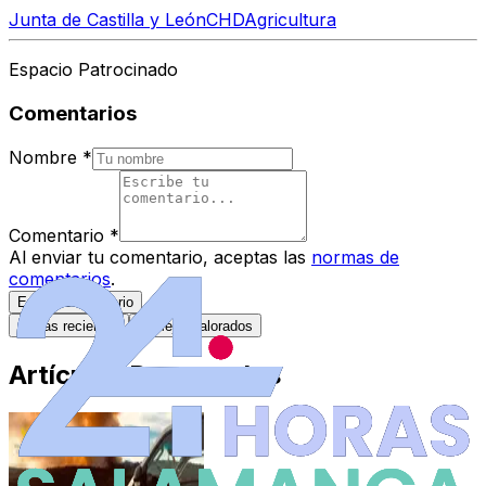
Junta de Castilla y León
CHD
Agricultura
Espacio Patrocinado
Comentarios
Nombre
*
Comentario
*
Al enviar tu comentario, aceptas las
normas de
comentarios
.
Enviar Comentario
Más recientes
Mejor valorados
Artículos Destacados