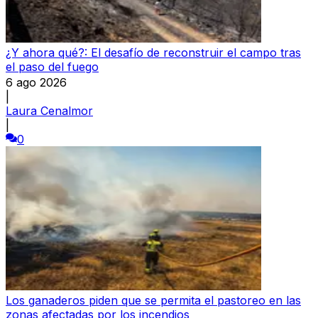
¿Y ahora qué?: El desafío de reconstruir el campo tras
el paso del fuego
6 ago 2026
|
Laura Cenalmor
|
0
Los ganaderos piden que se permita el pastoreo en las
zonas afectadas por los incendios