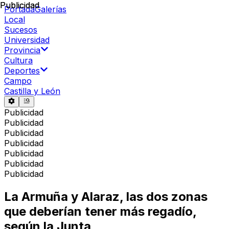
Publicidad
Publicidad
Portada
Galerías
Local
Sucesos
Universidad
Provincia
Cultura
Deportes
Campo
Castilla y León
Publicidad
Publicidad
Publicidad
Publicidad
Publicidad
Publicidad
Publicidad
La Armuña y Alaraz, las dos zonas
que deberían tener más regadío,
según la Junta