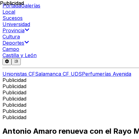
Publicidad
Publicidad
Portada
Galerías
Local
Sucesos
Universidad
Provincia
Cultura
Deportes
Campo
Castilla y León
Unionistas CF
Salamanca CF UDS
Perfumerías Avenida
Publicidad
Publicidad
Publicidad
Publicidad
Publicidad
Publicidad
Publicidad
Antonio Amaro renueva con el Rayo 