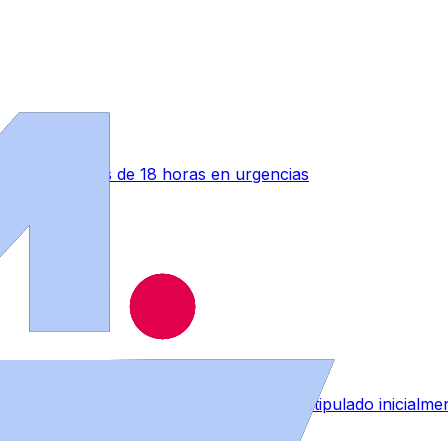
ono" tras más de 18 horas en urgencias
RE que afectará a menos personal del estipulado inicialme