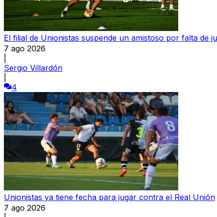
El filial de Unionistas suspende un amistoso por falta de 
7 ago 2026
|
Sergio Villardón
|
4
Unionistas ya tiene fecha para jugar contra el Real Unión
7 ago 2026