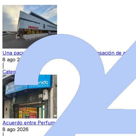
Una paciente denuncia "una continua sensación de aband
8 ago 2026
|
Categoría:
Local
Acuerdo entre Perfumerías Avenida y sindicatos para el E
8 ago 2026
|