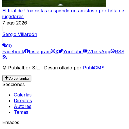
El filial de Unionistas suspende un amistoso por falta de
jugadores
7 ago 2026
|
Sergio Villardón
|
10
Facebook
Instagram
X
YouTube
WhatsApp
RSS
©
Publialbor S.L.
·
Desarrollado por
PubliCMS
.
Volver arriba
Secciones
Galerías
Directos
Autores
Temas
Enlaces