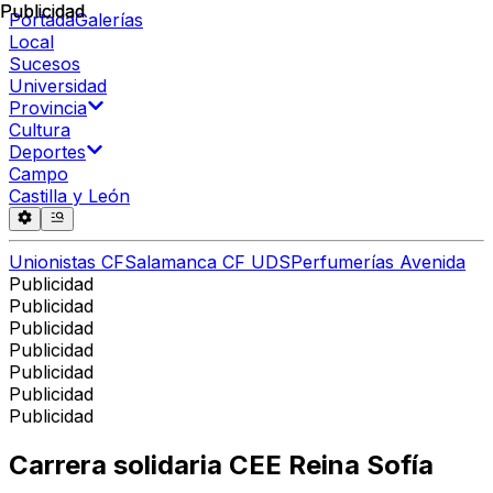
Publicidad
Publicidad
Portada
Galerías
Local
Sucesos
Universidad
Provincia
Cultura
Deportes
Campo
Castilla y León
Unionistas CF
Salamanca CF UDS
Perfumerías Avenida
Publicidad
Publicidad
Publicidad
Publicidad
Publicidad
Publicidad
Publicidad
Carrera solidaria CEE Reina Sofía