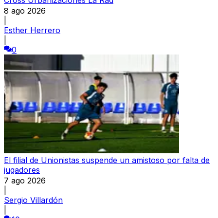
8 ago 2026
|
Esther Herrero
|
0
El filial de Unionistas suspende un amistoso por falta de
jugadores
7 ago 2026
|
Sergio Villardón
|