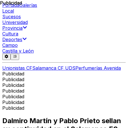
Publicidad
Publicidad
Portada
Galerías
Local
Sucesos
Universidad
Provincia
Cultura
Deportes
Campo
Castilla y León
Unionistas CF
Salamanca CF UDS
Perfumerías Avenida
Publicidad
Publicidad
Publicidad
Publicidad
Publicidad
Publicidad
Publicidad
Dalmiro Martín y Pablo Prieto sellan