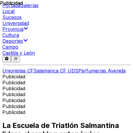
Publicidad
Publicidad
Portada
Galerías
Local
Sucesos
Universidad
Provincia
Cultura
Deportes
Campo
Castilla y León
Unionistas CF
Salamanca CF UDS
Perfumerías Avenida
Publicidad
Publicidad
Publicidad
Publicidad
Publicidad
Publicidad
Publicidad
La Escuela de Triatlón Salmantina