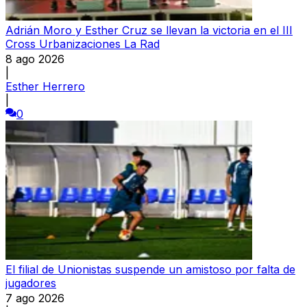
Adrián Moro y Esther Cruz se llevan la victoria en el III
Cross Urbanizaciones La Rad
8 ago 2026
|
Esther Herrero
|
0
El filial de Unionistas suspende un amistoso por falta de
jugadores
7 ago 2026