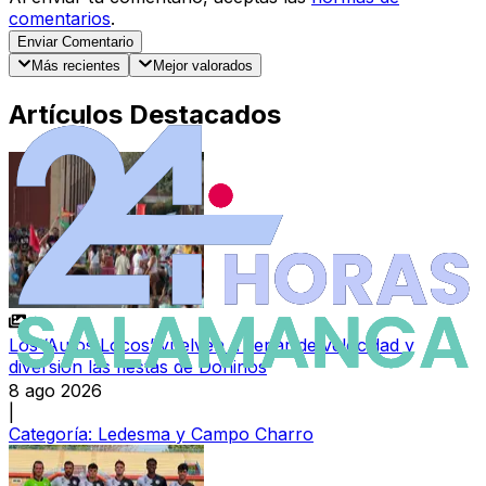
comentarios
.
Enviar Comentario
Más recientes
Mejor valorados
Artículos Destacados
Los ‘Autos Locos’ vuelven a llenar de velocidad y
diversión las fiestas de Doñinos
8 ago 2026
|
Categoría:
Ledesma y Campo Charro