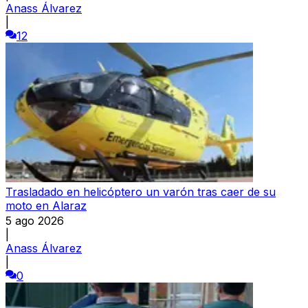
Anass Álvarez
|
12
Trasladado en helicóptero un varón tras caer de su
moto en Alaraz
5 ago 2026
|
Anass Álvarez
|
0