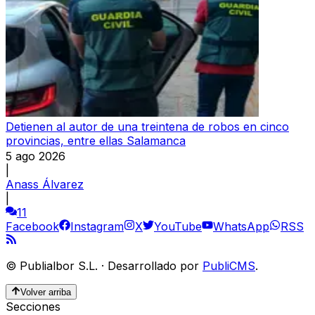
Detienen al autor de una treintena de robos en cinco
provincias, entre ellas Salamanca
5 ago 2026
|
Anass Álvarez
|
11
Facebook
Instagram
X
YouTube
WhatsApp
RSS
©
Publialbor S.L.
·
Desarrollado por
PubliCMS
.
Volver arriba
Secciones