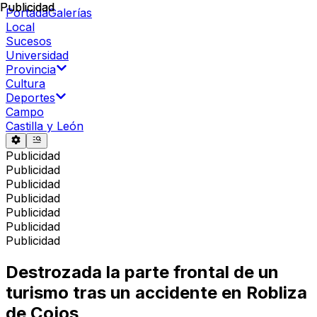
Publicidad
Publicidad
Portada
Galerías
Local
Sucesos
Universidad
Provincia
Cultura
Deportes
Campo
Castilla y León
Publicidad
Publicidad
Publicidad
Publicidad
Publicidad
Publicidad
Publicidad
Destrozada la parte frontal de un
turismo tras un accidente en Robliza
de Cojos