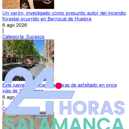
Un varón, investigado como presunto autor del incendio
forestal ocurrido en Berrocal de Huebra
6 ago 2026
|
Categoría:
Sucesos
Este jueves se inician las obras de asfaltado en once
vías de Salamanca
6 ago 2026
|
Categoría:
Local