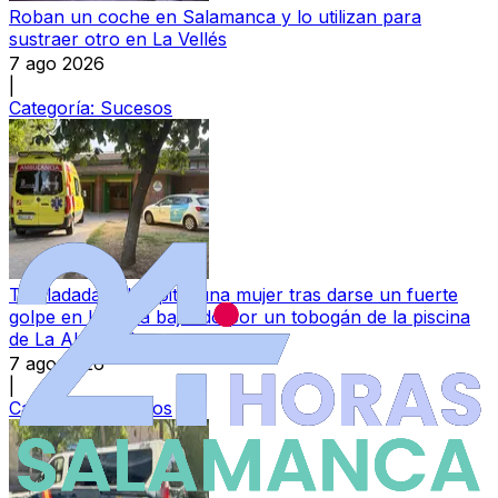
Roban un coche en Salamanca y lo utilizan para
sustraer otro en La Vellés
7 ago 2026
|
Categoría:
Sucesos
Trasladada al hospital una mujer tras darse un fuerte
golpe en la nuca bajando por un tobogán de la piscina
de La Aldehuela
7 ago 2026
|
Categoría:
Sucesos