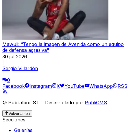
Mawuli: “Tengo la imagen de Avenida como un equipo
de defensa agresiva"
30 jul 2026
|
Sergio Villardón
|
0
Facebook
Instagram
X
YouTube
WhatsApp
RSS
©
Publialbor S.L.
·
Desarrollado por
PubliCMS
.
Volver arriba
Secciones
Galerías