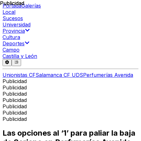
Publicidad
Publicidad
Portada
Galerías
Local
Sucesos
Universidad
Provincia
Cultura
Deportes
Campo
Castilla y León
Unionistas CF
Salamanca CF UDS
Perfumerías Avenida
Publicidad
Publicidad
Publicidad
Publicidad
Publicidad
Publicidad
Publicidad
Las opciones al ‘1’ para paliar la baja