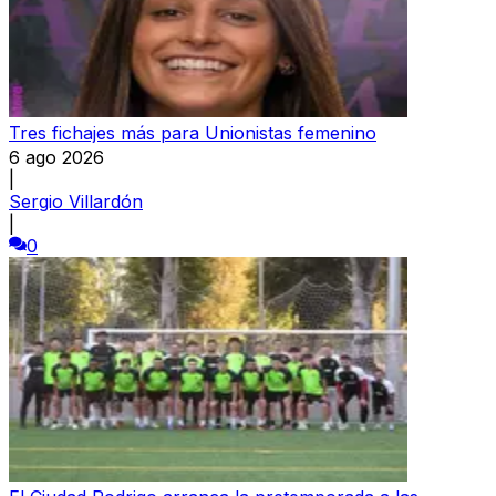
Tres fichajes más para Unionistas femenino
6 ago 2026
|
Sergio Villardón
|
0