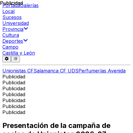
Publicidad
Publicidad
Portada
Galerías
Local
Sucesos
Universidad
Provincia
Cultura
Deportes
Campo
Castilla y León
Unionistas CF
Salamanca CF UDS
Perfumerías Avenida
Publicidad
Publicidad
Publicidad
Publicidad
Publicidad
Publicidad
Publicidad
Presentación de la campaña de