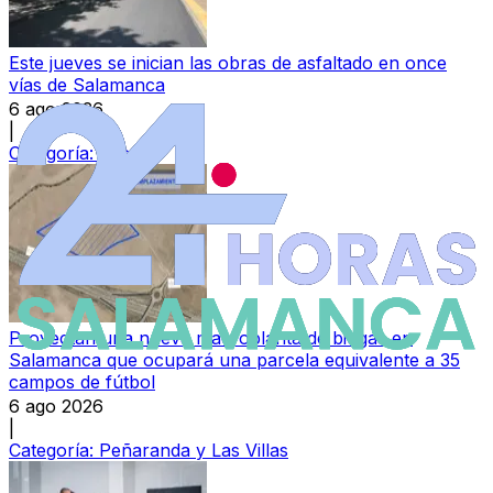
Este jueves se inician las obras de asfaltado en once
vías de Salamanca
6 ago 2026
|
Categoría:
Local
Proyectan una nueva macroplanta de biogás en
Salamanca que ocupará una parcela equivalente a 35
campos de fútbol
6 ago 2026
|
Categoría:
Peñaranda y Las Villas