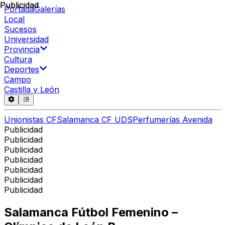
Publicidad
Publicidad
Portada
Galerías
Local
Sucesos
Universidad
Provincia
Cultura
Deportes
Campo
Castilla y León
Unionistas CF
Salamanca CF UDS
Perfumerías Avenida
Publicidad
Publicidad
Publicidad
Publicidad
Publicidad
Publicidad
Publicidad
Salamanca Fútbol Femenino –