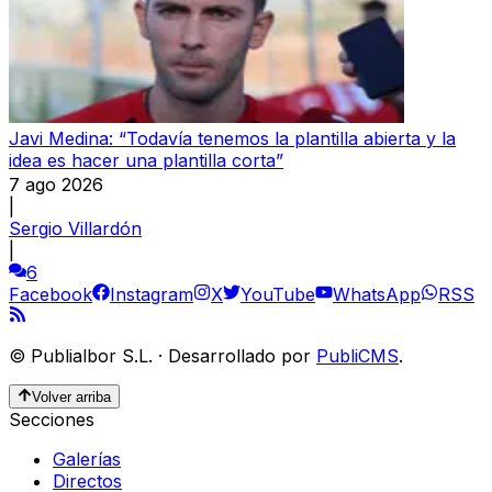
Javi Medina: “Todavía tenemos la plantilla abierta y la
idea es hacer una plantilla corta”
7 ago 2026
|
Sergio Villardón
|
6
Facebook
Instagram
X
YouTube
WhatsApp
RSS
©
Publialbor S.L.
·
Desarrollado por
PubliCMS
.
Volver arriba
Secciones
Galerías
Directos