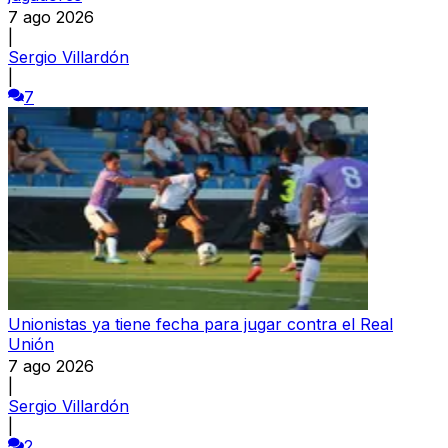
7 ago 2026
|
Sergio Villardón
|
7
Unionistas ya tiene fecha para jugar contra el Real
Unión
7 ago 2026
|
Sergio Villardón
|
2