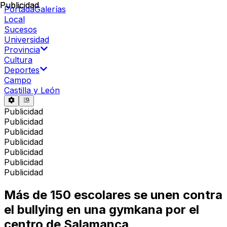
Publicidad
Publicidad
Portada
Galerías
Local
Sucesos
Universidad
Provincia
Cultura
Deportes
Campo
Castilla y León
Publicidad
Publicidad
Publicidad
Publicidad
Publicidad
Publicidad
Publicidad
Más de 150 escolares se unen contra
el bullying en una gymkana por el
centro de Salamanca