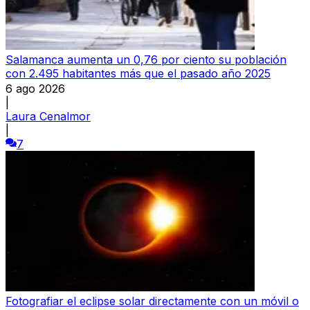
Salamanca aumenta un 0,76 por ciento su población
con 2.495 habitantes más que el pasado año 2025
6 ago 2026
|
Laura Cenalmor
|
7
Fotografiar el eclipse solar directamente con un móvil o