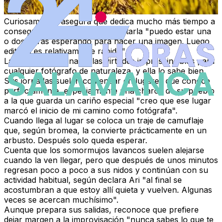
Curiosamente, asegura que dedica mucho más tiempo a
conseguir la fotografía que a editarla "puedo estar una
o dos horas esperando para hacer una imagen. Luego
editarla es relativamente rápido".
La paciencia es una de las virtudes imprescindibles para
cualquier fotógrafo de naturaleza, y ella lo sabe bien.
Sus jornadas suelen comenzar en lugares que conoce
perfectamente, especialmente una charca de su pueblo
a la que guarda un cariño especial "creo que ese lugar
marcó el inicio de mi camino como fotógrafa".
Cuando llega al lugar se coloca un traje de camuflaje
que, según bromea, la convierte prácticamente en un
arbusto. Después solo queda esperar.
Cuenta que los somormujos lavancos suelen alejarse
cuando la ven llegar, pero que después de unos minutos
regresan poco a poco a sus nidos y continúan con su
actividad habitual, según declara Ari "al final se
acostumbran a que estoy allí quieta y vuelven. Algunas
veces se acercan muchísimo".
Aunque prepara sus salidas, reconoce que prefiere
dejar margen a la improvisación "nunca sabes lo que te