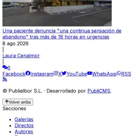
Una paciente denuncia "una continua sensación de
abandono" tras más de 18 horas en urgencias
8 ago 2026
|
Laura Cenalmor
|
6
Facebook
Instagram
X
YouTube
WhatsApp
RSS
©
Publialbor S.L.
·
Desarrollado por
PubliCMS
.
Volver arriba
Secciones
Galerías
Directos
Autores