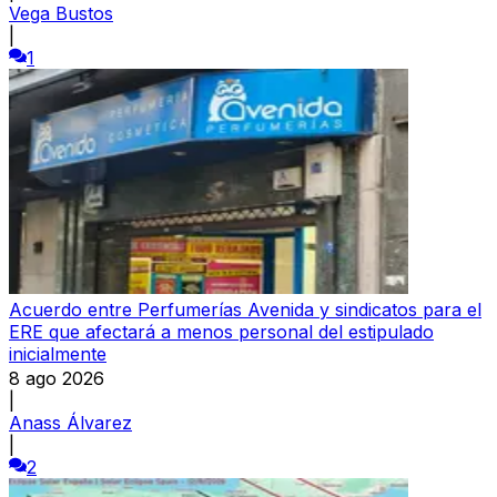
Vega Bustos
|
1
Acuerdo entre Perfumerías Avenida y sindicatos para el
ERE que afectará a menos personal del estipulado
inicialmente
8 ago 2026
|
Anass Álvarez
|
2