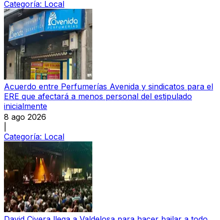
Categoría:
Local
Acuerdo entre Perfumerías Avenida y sindicatos para el
ERE que afectará a menos personal del estipulado
inicialmente
8 ago 2026
|
Categoría:
Local
David Civera llega a Valdelosa para hacer bailar a todo