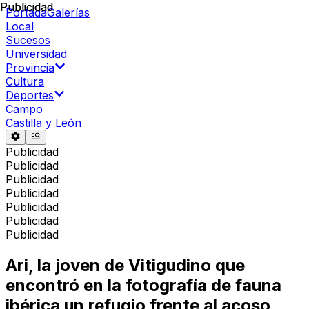
Publicidad
Publicidad
Portada
Galerías
Local
Sucesos
Universidad
Provincia
Cultura
Deportes
Campo
Castilla y León
Publicidad
Publicidad
Publicidad
Publicidad
Publicidad
Publicidad
Publicidad
Ari, la joven de Vitigudino que
encontró en la fotografía de fauna
ibérica un refugio frente al acoso