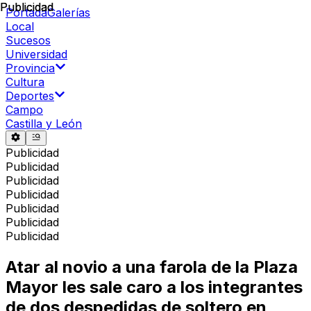
Publicidad
Publicidad
Portada
Galerías
Local
Sucesos
Universidad
Provincia
Cultura
Deportes
Campo
Castilla y León
Publicidad
Publicidad
Publicidad
Publicidad
Publicidad
Publicidad
Publicidad
Atar al novio a una farola de la Plaza
Mayor les sale caro a los integrantes
de dos despedidas de soltero en