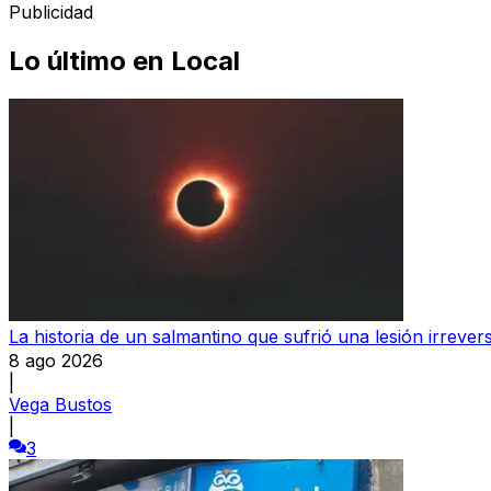
Publicidad
Lo último en
Local
La historia de un salmantino que sufrió una lesión irrever
8 ago 2026
|
Vega Bustos
|
3