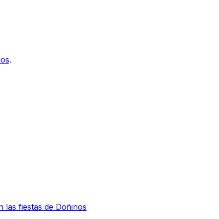
ios
.
n las fiestas de Doñinos