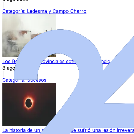
|
Categoría:
Ledesma y Campo Charro
Los Bomberos Provinciales sofocan el incendio de un c
8 ago 2026
|
Categoría:
Sucesos
La historia de un salmantino que sufrió una lesión irrever