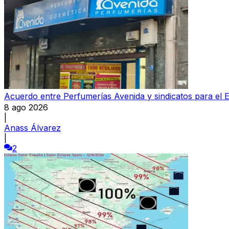
Acuerdo entre Perfumerías Avenida y sindicatos para el E
8 ago 2026
|
Anass Álvarez
|
2