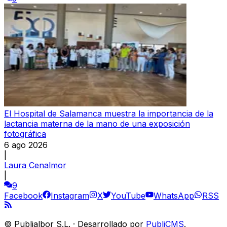
El Hospital de Salamanca muestra la importancia de la
lactancia materna de la mano de una exposición
fotográfica
6 ago 2026
|
Laura Cenalmor
|
9
Facebook
Instagram
X
YouTube
WhatsApp
RSS
©
Publialbor S.L.
·
Desarrollado por
PubliCMS
.