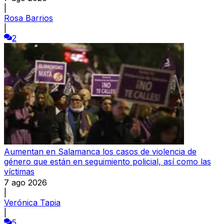
|
Rosa Barrios
|
2
Aumentan en Salamanca los casos de violencia de
género que están en seguimiento policial, así como las
víctimas
7 ago 2026
|
Verónica Tapia
|
5