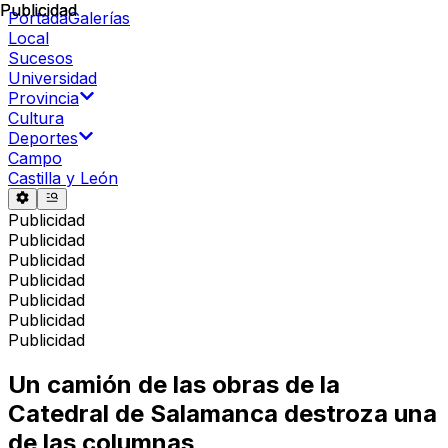
Publicidad
Publicidad
Portada
Galerías
Local
Sucesos
Universidad
Provincia
Cultura
Deportes
Campo
Castilla y León
Publicidad
Publicidad
Publicidad
Publicidad
Publicidad
Publicidad
Publicidad
Un camión de las obras de la
Catedral de Salamanca destroza una
de las columnas