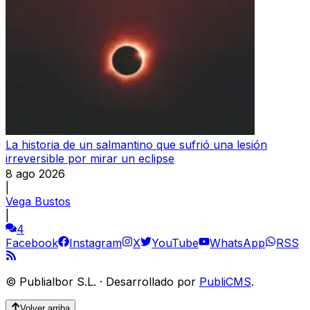
La historia de un salmantino que sufrió una lesión
irreversible por mirar un eclipse
8 ago 2026
|
Vega Bustos
|
4
Facebook
Instagram
X
YouTube
WhatsApp
RSS
©
Publialbor S.L.
·
Desarrollado por
PubliCMS
.
Volver arriba