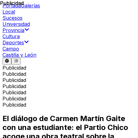
Publicidad
Publicidad
Portada
Galerías
Local
Sucesos
Universidad
Provincia
Cultura
Deportes
Campo
Castilla y León
Publicidad
Publicidad
Publicidad
Publicidad
Publicidad
Publicidad
Publicidad
El diálogo de Carmen Martín Gaite
con una estudiante: el Partio Chico
acoge una obra teatral sobre la