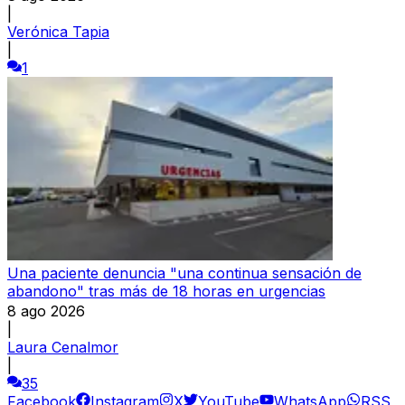
|
Verónica Tapia
|
1
Una paciente denuncia "una continua sensación de
abandono" tras más de 18 horas en urgencias
8 ago 2026
|
Laura Cenalmor
|
35
Facebook
Instagram
X
YouTube
WhatsApp
RSS