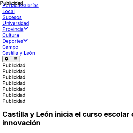
Publicidad
Publicidad
Portada
Galerías
Local
Sucesos
Universidad
Provincia
Cultura
Deportes
Campo
Castilla y León
Publicidad
Publicidad
Publicidad
Publicidad
Publicidad
Publicidad
Publicidad
Castilla y León inicia el curso escola
innovación