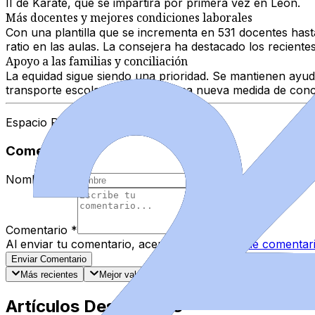
II de Kárate
, que se impartirá por primera vez en León.
Más docentes y mejores condiciones laborales
Con una plantilla que se incrementa en
531 docentes hast
ratio en las aulas. La consejera ha destacado los reciente
Apoyo a las familias y conciliación
La equidad sigue siendo una prioridad. Se mantienen ay
transporte escolar, comedor y una nueva medida de conci
Espacio Patrocinado
Comentarios
Nombre
*
Comentario
*
Al enviar tu comentario, aceptas las
normas de comentar
Enviar Comentario
Más recientes
Mejor valorados
Artículos Destacados