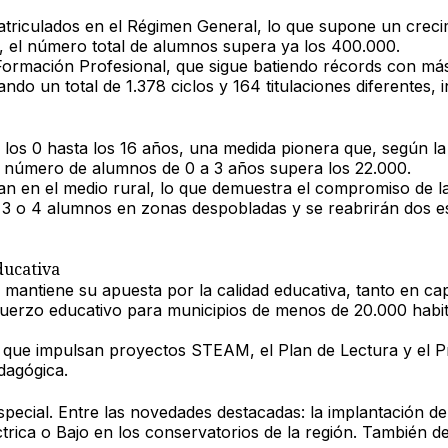
atriculados en el Régimen General
, lo que supone un creci
—, el número total de alumnos supera ya los
400.000
.
Formación Profesional
, que sigue batiendo récords con
más
ando un total de
1.378 ciclos y 164 titulaciones diferentes
, 
los 0 hasta los 16 años
, una medida pionera que, según la 
l número de alumnos de 0 a 3 años supera los 22.000
.
an en el medio rural
, lo que demuestra el compromiso de la
lo 3 o 4 alumnos en zonas despobladas y se reabrirán dos e
ducativa
n mantiene su apuesta por la calidad educativa, tanto en c
uerzo educativo
para municipios de menos de 20.000 habita
s que impulsan proyectos
STEAM, el Plan de Lectura y el P
dagógica.
pecial. Entre las novedades destacadas: la
implantación de
trica o Bajo en los conservatorios de la región. También 