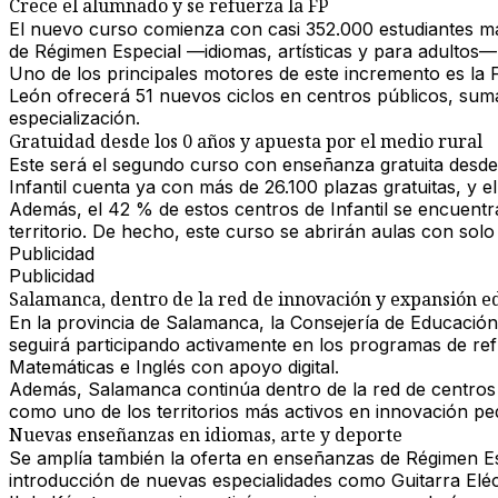
Crece el alumnado y se refuerza la FP
El nuevo curso comienza con
casi 352.000 estudiantes m
de Régimen Especial —idiomas, artísticas y para adultos
Uno de los principales motores de este incremento es la
León ofrecerá
51 nuevos ciclos en centros públicos
, sum
especialización.
Gratuidad desde los 0 años y apuesta por el medio rural
Este será el
segundo curso con enseñanza gratuita desde 
Infantil cuenta ya con
más de 26.100 plazas gratuitas
, y
e
Además,
el 42 % de estos centros de Infantil se encuentr
territorio. De hecho, este curso se abrirán aulas con so
Publicidad
Publicidad
Salamanca, dentro de la red de innovación y expansión e
En la provincia de
Salamanca
, la Consejería de Educació
seguirá participando activamente en los
programas de ref
Matemáticas e Inglés
con apoyo digital.
Además, Salamanca continúa dentro de la red de centro
como uno de los territorios más activos en innovación pe
Nuevas enseñanzas en idiomas, arte y deporte
Se amplía también la oferta en enseñanzas de Régimen Es
introducción de nuevas especialidades
como Guitarra Eléc