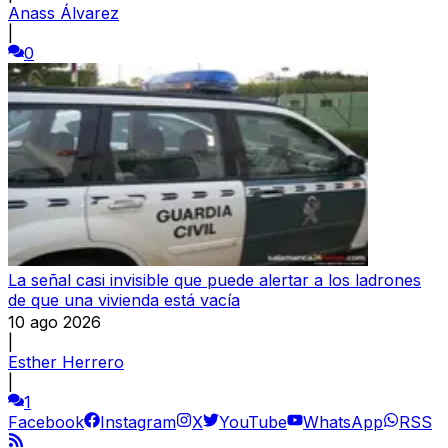
Anass Álvarez
|
0
La señal casi invisible que puede alertar a los ladrones
de que una vivienda está vacía
10 ago 2026
|
Esther Herrero
|
1
Facebook
Instagram
X
YouTube
WhatsApp
RSS