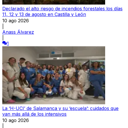
Declarado el alto riesgo de incendios forestales los días
11, 12 y 13 de agosto en Castilla y León
10 ago 2026
|
Anass Álvarez
|
1
La ‘H-UCI’ de Salamanca y su ‘escuela’: cuidados que
van más allá de los intensivos
10 ago 2026
|