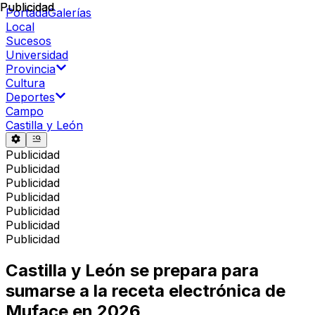
Publicidad
Publicidad
Portada
Galerías
Local
Sucesos
Universidad
Provincia
Cultura
Deportes
Campo
Castilla y León
Publicidad
Publicidad
Publicidad
Publicidad
Publicidad
Publicidad
Publicidad
Castilla y León se prepara para
sumarse a la receta electrónica de
Muface en 2026