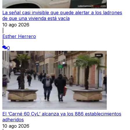
La señal casi invisible que puede alertar a los ladrones
de que una vivienda está vacía
10 ago 2026
|
Esther Herrero
|
0
El ‘Carné 60 CyL’ alcanza ya los 886 establecimientos
adheridos
10 ago 2026