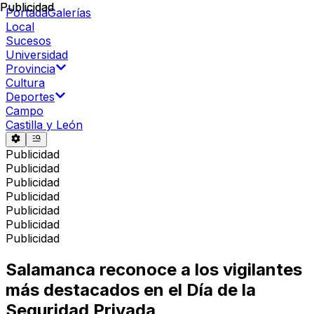
Publicidad
Publicidad
Portada
Galerías
Local
Sucesos
Universidad
Provincia
Cultura
Deportes
Campo
Castilla y León
Publicidad
Publicidad
Publicidad
Publicidad
Publicidad
Publicidad
Publicidad
Salamanca reconoce a los vigilantes
más destacados en el Día de la
Seguridad Privada