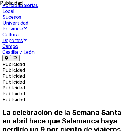
Publicidad
Publicidad
Portada
Galerías
Local
Sucesos
Universidad
Provincia
Cultura
Deportes
Campo
Castilla y León
Publicidad
Publicidad
Publicidad
Publicidad
Publicidad
Publicidad
Publicidad
La celebración de la Semana Santa
en abril hace que Salamanca haya
perdido un 9 por ciento de viajeros