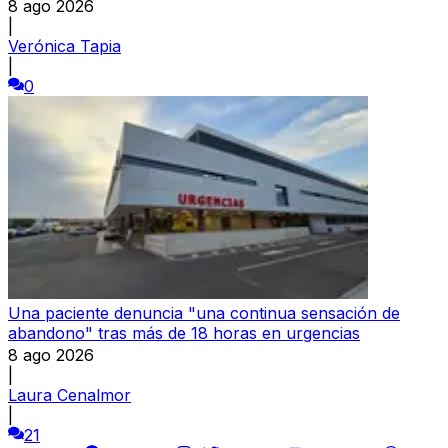
8 ago 2026
|
Verónica Tapia
|
0
Una paciente denuncia "una continua sensación de
abandono" tras más de 18 horas en urgencias
8 ago 2026
|
Laura Cenalmor
|
21