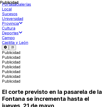
Publicidad
Publicidad
Portada
Galerías
Local
Sucesos
Universidad
Provincia
Cultura
Deportes
Campo
Castilla y León
Publicidad
Publicidad
Publicidad
Publicidad
Publicidad
Publicidad
Publicidad
El corte previsto en la pasarela de la
Fontana se incrementa hasta el
jueves, 21 de mayo