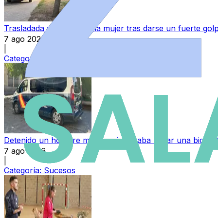
Trasladada al hospital una mujer tras darse un fuerte go
7 ago 2026
|
Categoría:
Sucesos
Detenido un hombre mientras intentaba robar una bicicl
7 ago 2026
|
Categoría:
Sucesos