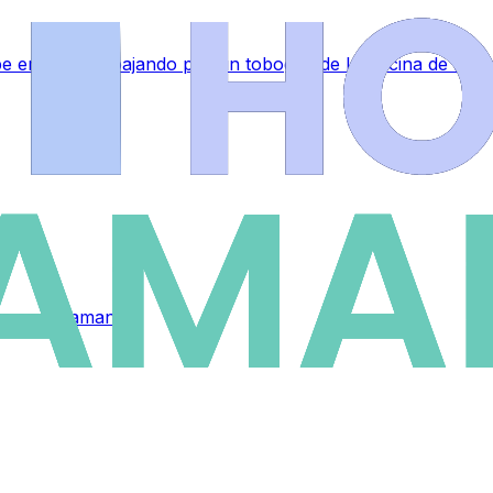
lpe en la nuca bajando por un tobogán de la piscina de La 
eta en Salamanca