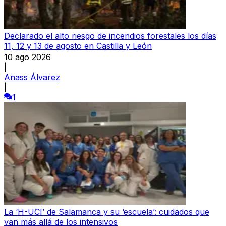
Declarado el alto riesgo de incendios forestales los días
11, 12 y 13 de agosto en Castilla y León
10 ago 2026
|
Anass Álvarez
|
1
La ‘H-UCI’ de Salamanca y su ‘escuela’: cuidados que
van más allá de los intensivos