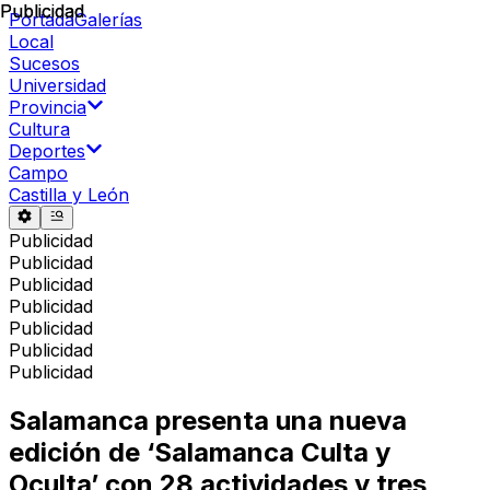
Publicidad
Publicidad
Portada
Galerías
Local
Sucesos
Universidad
Provincia
Cultura
Deportes
Campo
Castilla y León
Publicidad
Publicidad
Publicidad
Publicidad
Publicidad
Publicidad
Publicidad
Salamanca presenta una nueva
edición de ‘Salamanca Culta y
Oculta’ con 28 actividades y tres