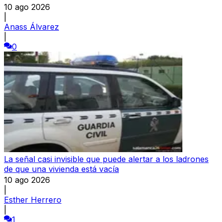
10 ago 2026
|
Anass Álvarez
|
0
La señal casi invisible que puede alertar a los ladrones
de que una vivienda está vacía
10 ago 2026
|
Esther Herrero
|
1