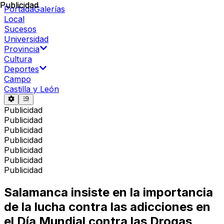
Publicidad
Publicidad
Portada
Galerías
Local
Sucesos
Universidad
Provincia
Cultura
Deportes
Campo
Castilla y León
Publicidad
Publicidad
Publicidad
Publicidad
Publicidad
Publicidad
Publicidad
Salamanca insiste en la importancia
de la lucha contra las adicciones en
el Día Mundial contra las Drogas