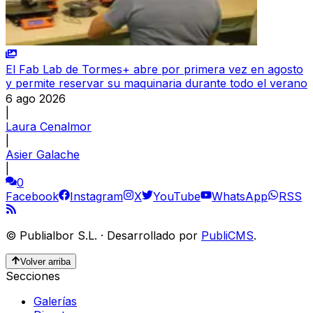
El Fab Lab de Tormes+ abre por primera vez en agosto
y permite reservar su maquinaria durante todo el verano
6 ago 2026
|
Laura Cenalmor
|
Asier Galache
|
0
Facebook
Instagram
X
YouTube
WhatsApp
RSS
©
Publialbor S.L.
·
Desarrollado por
PubliCMS
.
Volver arriba
Secciones
Galerías