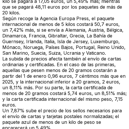
kilo se pagará a 17,05 euros
, un 5,49% más; mientras
que se pagará 48,11 euros por los paquetes de más de
20 kilos.
Según recoge la Agencia Europa Press, el
paquete
internacional de menos de 5 kilos costará 50,7 euros
,
un 7,42% más, si se envía a Alemania, Austria, Bélgica,
Dinamarca, Francia, Gibraltar, Grecia, La Bahía de
Guernsey, Irlanda, Italia, Isla de Jersey, Luxemburgo,
Mónaco, Noruega, Países Bajos, Portugal, Reino Unido,
San Marino, Suecia, Suiza, Ucrania y Vaticano.
La subida de precios afecta también al envío de
cartas
ordinarias
y certificadas. En el caso de las primeras,
aquellas que pesen menos de 20 gramos costarán a
partir del 1 de enero
0,96 euros
, 7 céntimos más que en
2025, y la internacional inferior a 20 gramos, 2 euros,
un 8,11% más. Por su parte, la
carta certificada
de
menos de 20 gramos costará
5,74 euros
, un 8,51% más;
y la carta certificada internacional del mismo peso, 7,15
euros.
Un 7,87% sube el precio de los
sellos
necesarios para
el envío de cartas y tarjetas postales normalizadas; el
paquete azul de menos de un kilo
de peso se
encarecerá un 5,49%
.