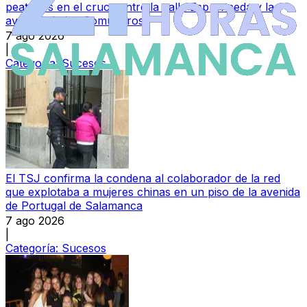
peatones en el cruce entre la calle Espronceda y la
avenida de los Comuneros
7 ago 2026
|
Categoría:
Sucesos
El TSJ confirma la condena al colaborador de la red
que explotaba a mujeres chinas en un piso de la avenida
de Portugal de Salamanca
7 ago 2026
|
Categoría:
Sucesos