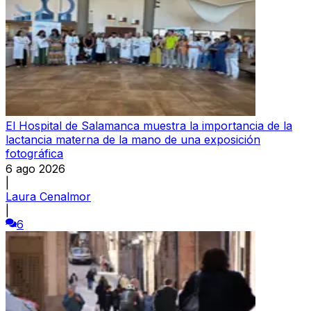
El Hospital de Salamanca muestra la importancia de la
lactancia materna de la mano de una exposición
fotográfica
6 ago 2026
|
Laura Cenalmor
|
6