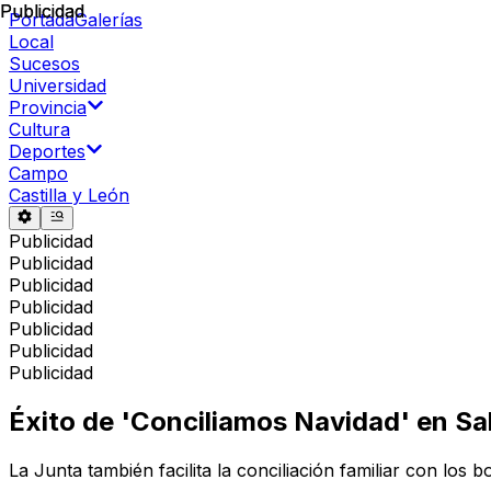
Publicidad
Publicidad
Portada
Galerías
Local
Sucesos
Universidad
Provincia
Cultura
Deportes
Campo
Castilla y León
Publicidad
Publicidad
Publicidad
Publicidad
Publicidad
Publicidad
Publicidad
Éxito de 'Conciliamos Navidad' en Sa
La Junta también facilita la conciliación familiar con los 