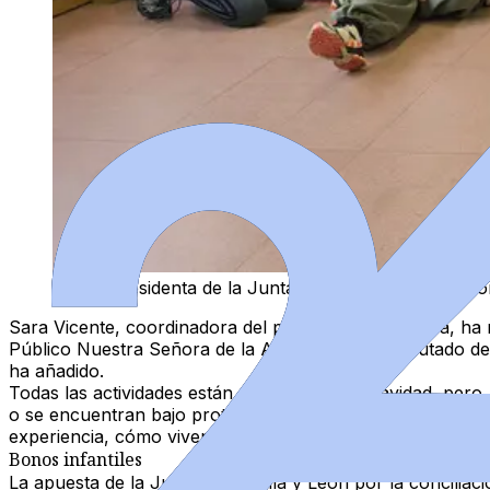
La vicepresidenta de la Junta de Castilla y León y co
Sara Vicente
, coordinadora del programa y monitora, ha r
Público Nuestra Señora de la Asunción han disfrutado de 
ha añadido.
Todas las actividades están orientadas a la Navidad, pero
o se encuentran bajo protección internacional. "Atendem
experiencia, cómo viven estos días", ha explicado la moni
Bonos infantiles
La apuesta de la Junta de Castilla y León por la concilia