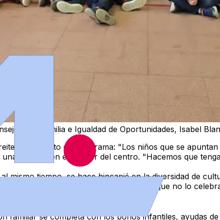
nsejera de Familia e Igualdad de Oportunidades, Isabel Blanc
eiterado el éxito del programa:
"Los niños que se apuntan 
una gincana en el interior del centro. "Hacemos que tenga
, al mismo tiempo,
se hace hincapié en la diversidad de cul
os a esas necesidades. A los musulmanes que no lo celebr
tora.
ción familiar se completa con los bonos infantiles, ayudas 