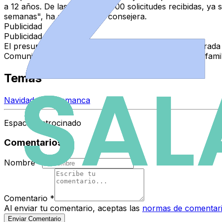
a 12 años.
De las más de 35.000 solicitudes recibidas, ya 
semanas", ha anunciado la consejera.
Publicidad
Publicidad
El
presupuesto
asignado para esta convocatoria, cerrada
Comunidad ante las nuevas realidades y necesidades famil
Temas
Navidad en Salamanca
Espacio Patrocinado
Comentarios
Nombre
*
Comentario
*
Al enviar tu comentario, aceptas las
normas de comentar
Enviar Comentario