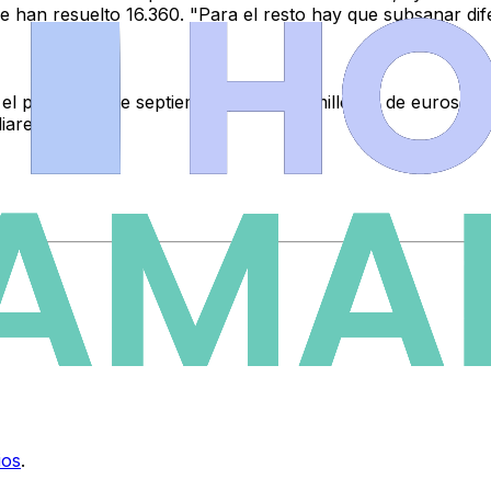
se han resuelto 16.360
. "Para el resto hay que subsanar di
 el pasado 15 de septiembre, es de
16 millones de euros.
El 
iares.
ios
.