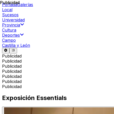
Publicidad
Publicidad
Portada
Galerías
Local
Sucesos
Universidad
Provincia
Cultura
Deportes
Campo
Castilla y León
Publicidad
Publicidad
Publicidad
Publicidad
Publicidad
Publicidad
Publicidad
Exposición Essentials