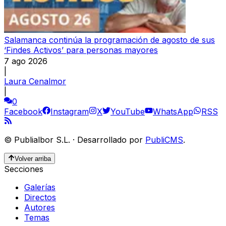
Salamanca continúa la programación de agosto de sus
‘Findes Activos’ para personas mayores
7 ago 2026
|
Laura Cenalmor
|
0
Facebook
Instagram
X
YouTube
WhatsApp
RSS
©
Publialbor S.L.
·
Desarrollado por
PubliCMS
.
Volver arriba
Secciones
Galerías
Directos
Autores
Temas