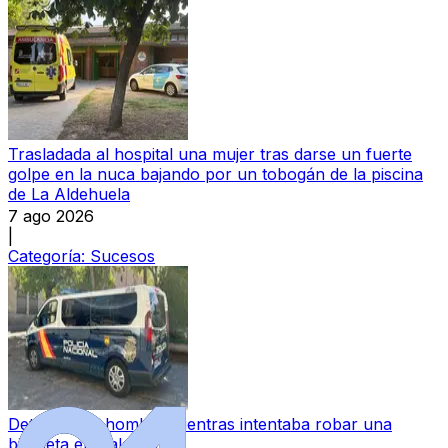
Trasladada al hospital una mujer tras darse un fuerte
golpe en la nuca bajando por un tobogán de la piscina
de La Aldehuela
7 ago 2026
|
Categoría:
Sucesos
Detenido un hombre mientras intentaba robar una
bicicleta en Salamanca