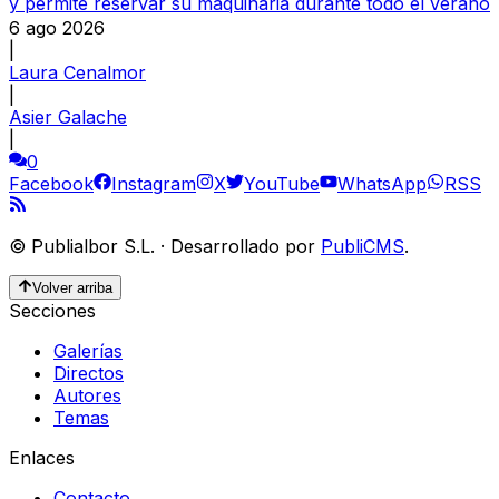
y permite reservar su maquinaria durante todo el verano
6 ago 2026
|
Laura Cenalmor
|
Asier Galache
|
0
Facebook
Instagram
X
YouTube
WhatsApp
RSS
©
Publialbor S.L.
·
Desarrollado por
PubliCMS
.
Volver arriba
Secciones
Galerías
Directos
Autores
Temas
Enlaces
Contacto