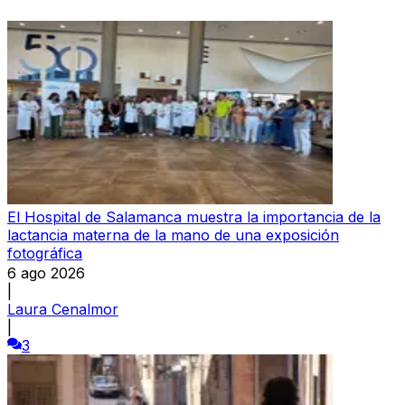
El Hospital de Salamanca muestra la importancia de la
lactancia materna de la mano de una exposición
fotográfica
6 ago 2026
|
Laura Cenalmor
|
3