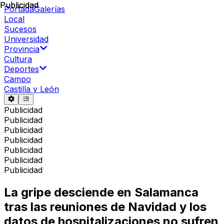
Publicidad
Publicidad
Portada
Galerías
Local
Sucesos
Universidad
Provincia
Cultura
Deportes
Campo
Castilla y León
Publicidad
Publicidad
Publicidad
Publicidad
Publicidad
Publicidad
Publicidad
La gripe desciende en Salamanca
tras las reuniones de Navidad y los
datos de hospitalizaciones no sufren