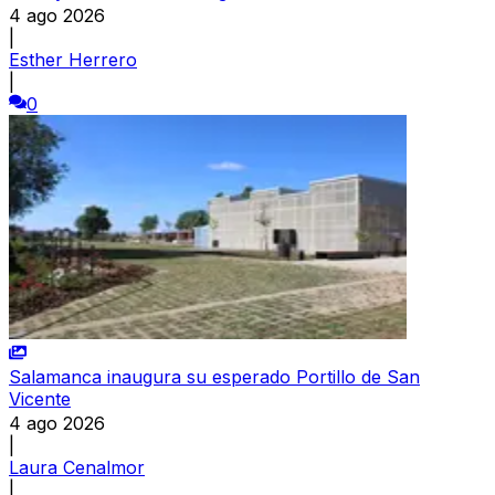
4 ago 2026
|
Esther Herrero
|
0
Salamanca inaugura su esperado Portillo de San
Vicente
4 ago 2026
|
Laura Cenalmor
|