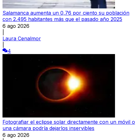
Salamanca aumenta un 0,76 por ciento su población
con 2.495 habitantes más que el pasado año 2025
6 ago 2026
|
Laura Cenalmor
|
4
Fotografiar el eclipse solar directamente con un móvil o
una cámara podría dejarlos inservibles
6 ago 2026