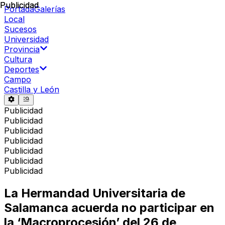
Publicidad
Publicidad
Portada
Galerías
Local
Sucesos
Universidad
Provincia
Cultura
Deportes
Campo
Castilla y León
Publicidad
Publicidad
Publicidad
Publicidad
Publicidad
Publicidad
Publicidad
La Hermandad Universitaria de
Salamanca acuerda no participar en
la ‘Macroprocesión’ del 26 de