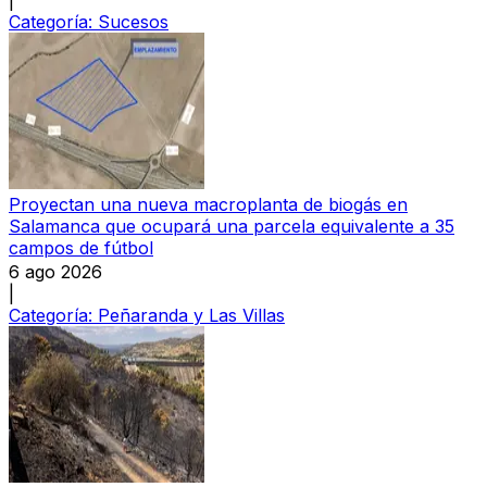
Categoría:
Sucesos
Proyectan una nueva macroplanta de biogás en
Salamanca que ocupará una parcela equivalente a 35
campos de fútbol
6 ago 2026
|
Categoría:
Peñaranda y Las Villas