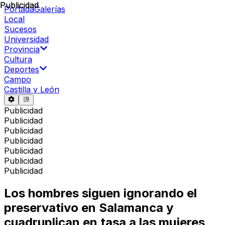
Publicidad
Publicidad
Portada
Galerías
Local
Sucesos
Universidad
Provincia
Cultura
Deportes
Campo
Castilla y León
Publicidad
Publicidad
Publicidad
Publicidad
Publicidad
Publicidad
Publicidad
Los hombres siguen ignorando el
preservativo en Salamanca y
cuadruplican en tasa a las mujeres