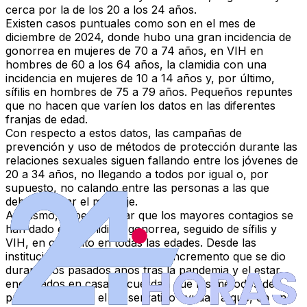
cerca por la de los 20 a los 24 años.
Existen
casos puntuales
como son en el mes de
diciembre de 2024, donde hubo una gran incidencia de
gonorrea en mujeres de 70 a 74 años, en VIH en
hombres de 60 a los 64 años, la clamidia con una
incidencia en mujeres de 10 a 14 años y, por último,
sífilis en hombres de 75 a 79 años.
Pequeños repuntes
que no hacen que varíen los datos en las diferentes
franjas de edad
.
Con respecto a estos datos, las campañas de
prevención y uso de
métodos de protección
durante las
relaciones sexuales siguen fallando entre los jóvenes de
20 a 34 años, no llegando a todos por igual o, por
supuesto,
no calando entre las personas a las que
debería llegar el mensaje
.
Asimismo, cabe destacar que
los mayores contagios se
han dado en clamidia y gonorrea, seguido de sífilis y
VIH
, en conjunto en todas las edades. Desde las
instituciones públicas, y ante el incremento que se dio
durante los pasados años tras la pandemia y el estar
encerrados en casa, recuerdan que los métodos de
protección como el preservativo ayudan a que, en un