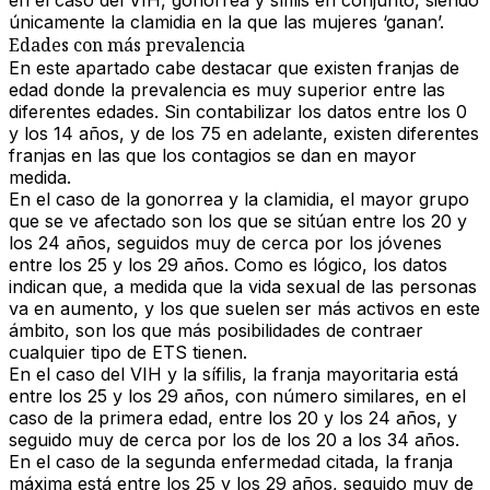
en el caso del VIH, gonorrea y sífilis en conjunto, siendo
únicamente la clamidia en la que las mujeres ‘ganan’.
Edades con más prevalencia
En este apartado cabe destacar que existen franjas de
edad donde la prevalencia es muy superior entre las
diferentes edades. Sin contabilizar los datos entre los 0
y los 14 años, y de los 75 en adelante,
existen diferentes
franjas en las que los contagios se dan en mayor
medida
.
En el caso de la
gonorrea y la clamidia
, el mayor grupo
que se ve afectado son los que se sitúan entre los
20 y
los 24 años
, seguidos muy de cerca por los jóvenes
entre los 25 y los 29 años. Como es lógico, los datos
indican que, a medida que la vida sexual de las personas
va en aumento, y los que suelen ser más activos en este
ámbito, son los que más posibilidades de contraer
cualquier tipo de
ETS
tienen.
En el caso del
VIH y la sífilis
, la franja mayoritaria está
entre los 25 y los 29 años,
con número similares, en el
caso de la primera edad, entre los 20 y los 24 años, y
seguido muy de cerca por los de los 20 a los 34 años.
En el caso de la segunda enfermedad citada, la franja
máxima está entre los 25 y los 29 años, seguido muy de