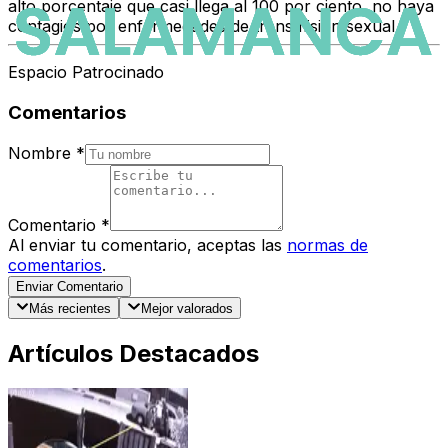
alto porcentaje que casi llega al 100 por ciento,
no haya
contagios por enfermedades de transmisión sexual
.
Espacio Patrocinado
Comentarios
Nombre
*
Comentario
*
Al enviar tu comentario, aceptas las
normas de
comentarios
.
Enviar Comentario
Más recientes
Mejor valorados
Artículos Destacados