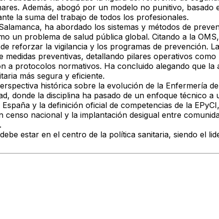
plinares. Además, abogó por un
modelo no punitivo
, basado e
te la suma del trabajo de todos los profesionales.
 Salamanca, ha abordado los sistemas y métodos de preven
omo un problema de salud pública global. Citando a la OMS
a de reforzar la vigilancia y los programas de prevención. 
 de medidas preventivas, detallando pilares operativos como
sión a protocolos normativos. Ha concluido alegando que la a
aria más segura y eficiente.
rspectiva histórica sobre la evolución de la
Enfermería de
ad, donde la disciplina ha pasado de un enfoque técnico a 
n España y la definición oficial de competencias de la EPyC
 un censo nacional y la implantación desigual entre comuni
.
be estar en el centro de la política sanitaria, siendo el li