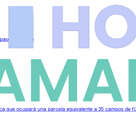
 paso del fuego
a que ocupará una parcela equivalente a 35 campos de fú