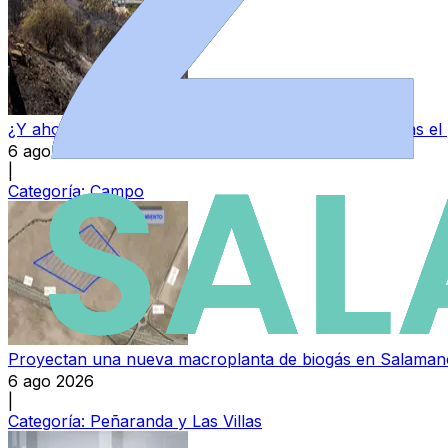
¿Y ahora qué?: El desafío de reconstruir el campo tras el
6 ago 2026
|
Categoría:
Campo
Proyectan una nueva macroplanta de biogás en Salamanc
6 ago 2026
|
Categoría:
Peñaranda y Las Villas