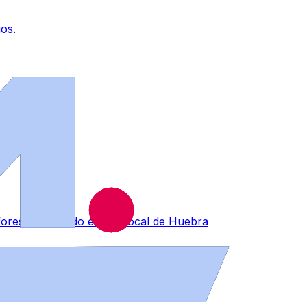
ios
.
forestal ocurrido en Berrocal de Huebra