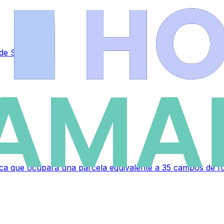
s de Salamanca
a que ocupará una parcela equivalente a 35 campos de fú