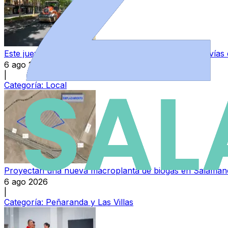
Este jueves se inician las obras de asfaltado en once vía
6 ago 2026
|
Categoría:
Local
Proyectan una nueva macroplanta de biogás en Salamanc
6 ago 2026
|
Categoría:
Peñaranda y Las Villas