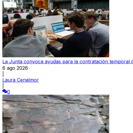
La Junta convoca ayudas para la contratación temporal
6 ago 2026
|
Laura Cenalmor
|
0