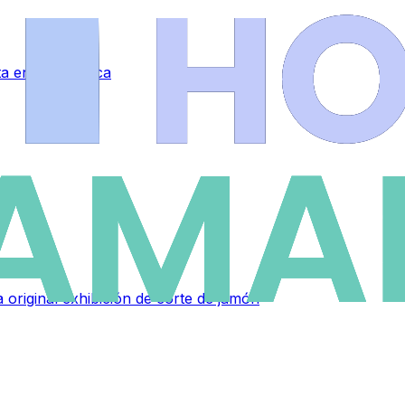
eta en Salamanca
 original exhibición de corte de jamón