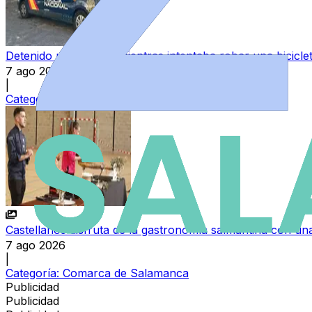
Detenido un hombre mientras intentaba robar una bicicl
7 ago 2026
|
Categoría:
Sucesos
Castellanos disfruta de la gastronomía salmantina con una
7 ago 2026
|
Categoría:
Comarca de Salamanca
Publicidad
Publicidad