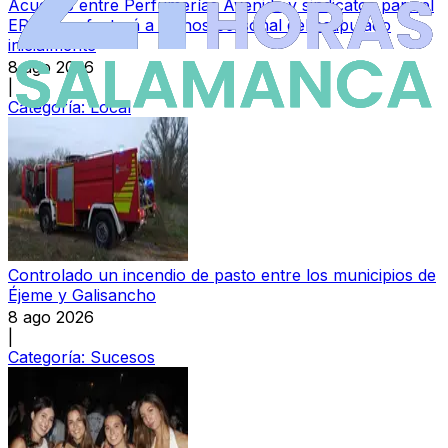
Acuerdo entre Perfumerías Avenida y sindicatos para el
ERE que afectará a menos personal del estipulado
inicialmente
8 ago 2026
|
Categoría:
Local
Controlado un incendio de pasto entre los municipios de
Éjeme y Galisancho
8 ago 2026
|
Categoría:
Sucesos