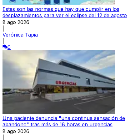
Estas son las normas que hay que cumplir en los
desplazamientos para ver el eclipse del 12 de agosto
8 ago 2026
|
Verónica Tapia
|
0
Una paciente denuncia "una continua sensación de
abandono" tras más de 18 horas en urgencias
8 ago 2026
|