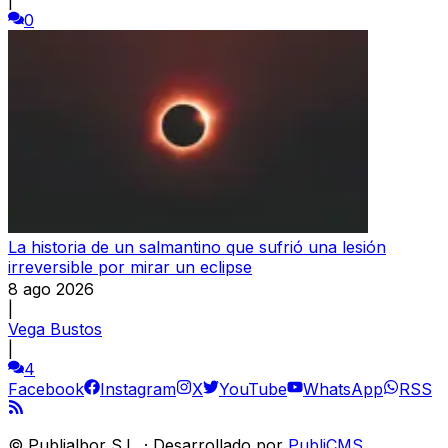
0
La historia de un salmantino que sufrió una lesión
irreversible por mirar un eclipse
8 ago 2026
|
Vega Bustos
|
4
Facebook
Instagram
X
YouTube
WhatsApp
RSS
©
Publialbor S.L.
·
Desarrollado por
PubliCMS
.