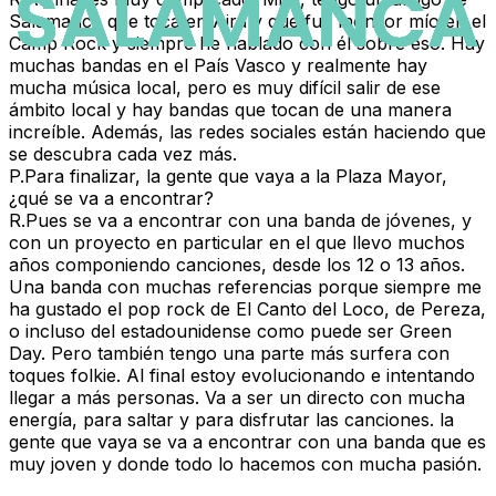
Salamanca que toca en Aira y que fue monitor mío en el
Camp Rock y siempre he hablado con él sobre eso. Hay
muchas bandas en el País Vasco y realmente hay
mucha música local, pero es muy difícil salir de ese
ámbito local y hay bandas que tocan de una manera
increíble. Además, las redes sociales están haciendo que
se descubra cada vez más.
P.
Para finalizar, la gente que vaya a la Plaza Mayor,
¿qué se va a encontrar?
R.
Pues se va a encontrar con una banda de jóvenes, y
con un proyecto en particular en el que llevo muchos
años componiendo canciones, desde los 12 o 13 años.
Una banda con muchas referencias porque siempre me
ha gustado el pop rock de El Canto del Loco, de Pereza,
o incluso del estadounidense como puede ser Green
Day. Pero también tengo una parte más surfera con
toques folkie. Al final estoy evolucionando e intentando
llegar a más personas. Va a ser un directo con mucha
energía, para saltar y para disfrutar las canciones. la
gente que vaya se va a encontrar con una banda que es
muy joven y donde todo lo hacemos con mucha pasión.