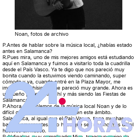
Noan, fotos de archivo
P.
Antes de hablar sobre la música local, ¿habías estado
antes en Salamanca?
R.
Pues mira, uno de mis mejores amigos está estudiando
aquí en Salamanca y fuimos a visitarlo toda la cuadrilla
desde el País Vasco. Ya te digo que nos pareció muy
bonita cuando la estuvimos viendo caminando, super
cómoda y ya, cuando entré en la Plaza Mayor, me
impactó muchísimo y me pareció muy grande. Ahora es
un sueño poder estar ahí y más siendo las Fiestas de
Salamanca.
P.
Ahora sí, hablemos de la música local Noan y de lo
difícil que es hacerse un hueco en este ámbito.
Salamanca, al igual que el País Vasco, tiene muchas
bandas emergentes. Eso hace que sea mucho más difícil
hacerse un hueco.
R.
Al final es muy complicado. Mira, tengo un amigo de