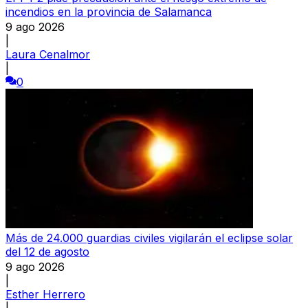
incendios en la provincia de Salamanca
9 ago 2026
|
Laura Cenalmor
|
0
Más de 24.000 guardias civiles vigilarán el eclipse solar
del 12 de agosto
9 ago 2026
|
Esther Herrero
|