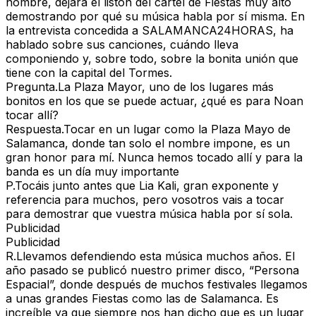
nombre, dejará el listón del cartel de Fiestas muy alto
demostrando por qué su música habla por sí misma. En
la entrevista concedida a
SALAMANCA24HORAS
, ha
hablado sobre sus canciones, cuándo lleva
componiendo y, sobre todo, sobre la bonita unión que
tiene con la capital del Tormes.
Pregunta.
La Plaza Mayor, uno de los lugares más
bonitos en los que se puede actuar, ¿qué es para Noan
tocar allí?
Respuesta.
Tocar en un lugar como la Plaza Mayo de
Salamanca, donde tan solo el nombre impone, es un
gran honor para mí. Nunca hemos tocado allí y para la
banda es un día muy importante
P.
Tocáis junto antes que Lia Kali, gran exponente y
referencia para muchos, pero vosotros vais a tocar
para demostrar que vuestra música habla por sí sola.
Publicidad
Publicidad
R.
Llevamos defendiendo esta música muchos años. El
año pasado se publicó nuestro primer disco, “Persona
Espacial”, donde después de muchos festivales llegamos
a unas grandes Fiestas como las de Salamanca. Es
increíble ya que siempre nos han dicho que es un lugar