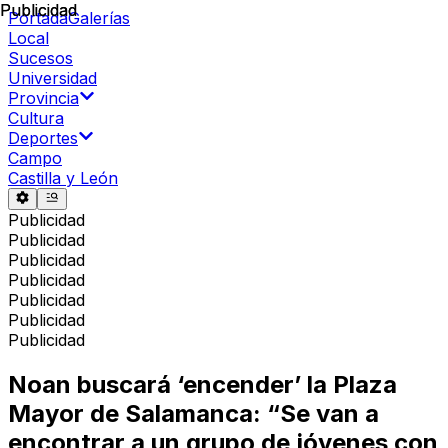
Publicidad
Publicidad
Portada
Galerías
Local
Sucesos
Universidad
Provincia
Cultura
Deportes
Campo
Castilla y León
Publicidad
Publicidad
Publicidad
Publicidad
Publicidad
Publicidad
Publicidad
Noan buscará ‘encender’ la Plaza
Mayor de Salamanca: “Se van a
encontrar a un grupo de jóvenes con